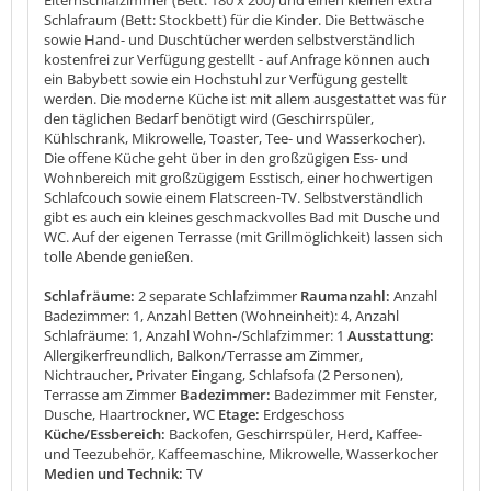
Schlafraum (Bett: Stockbett) für die Kinder. Die Bettwäsche
sowie Hand- und Duschtücher werden selbstverständlich
kostenfrei zur Verfügung gestellt - auf Anfrage können auch
ein Babybett sowie ein Hochstuhl zur Verfügung gestellt
werden. Die moderne Küche ist mit allem ausgestattet was für
den täglichen Bedarf benötigt wird (Geschirrspüler,
Kühlschrank, Mikrowelle, Toaster, Tee- und Wasserkocher).
Die offene Küche geht über in den großzügigen Ess- und
Wohnbereich mit großzügigem Esstisch, einer hochwertigen
Schlafcouch sowie einem Flatscreen-TV. Selbstverständlich
gibt es auch ein kleines geschmackvolles Bad mit Dusche und
WC. Auf der eigenen Terrasse (mit Grillmöglichkeit) lassen sich
tolle Abende genießen.
Schlafräume:
2 separate Schlafzimmer
Raumanzahl:
Anzahl
Badezimmer: 1, Anzahl Betten (Wohneinheit): 4, Anzahl
Schlafräume: 1, Anzahl Wohn-/Schlafzimmer: 1
Ausstattung:
Allergikerfreundlich, Balkon/Terrasse am Zimmer,
Nichtraucher, Privater Eingang, Schlafsofa (2 Personen),
Terrasse am Zimmer
Badezimmer:
Badezimmer mit Fenster,
Dusche, Haartrockner, WC
Etage:
Erdgeschoss
Küche/Essbereich:
Backofen, Geschirrspüler, Herd, Kaffee-
und Teezubehör, Kaffeemaschine, Mikrowelle, Wasserkocher
Medien und Technik:
TV