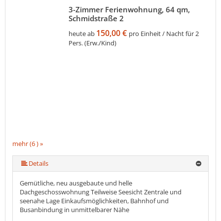
3-Zimmer Ferienwohnung, 64 qm,
Schmidstraße 2
150,00 €
heute ab
pro Einheit / Nacht für 2
Pers. (Erw./Kind)
mehr (6 ) »
mehr (6 ) »
mehr (6 ) »
Details
Gemütliche, neu ausgebaute und helle
Dachgeschosswohnung Teilweise Seesicht Zentrale und
seenahe Lage Einkaufsmöglichkeiten, Bahnhof und
Busanbindung in unmittelbarer Nähe