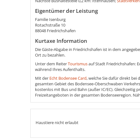
Nächste Bushaltestelle 0,2 km: Ittenhausen;
Stadtverkeh
Eigentümer der Leistung
Familie Isenburg
Rotachstraße 10
88048 Friedrichshafen
Kurtaxe Information
Die Gäste-Abgabe in Friedrichshafen ist in dem angegeben
Ort zu bezahlen.
Unter dem Reiter
Tourismus
auf Stadt Friedrichshafen: 
während Ihres Aufenthalts.
Mit der
Echt Bodensee Card
, welche Sie dafür direkt bei
gesamten Gebiet des Bodensee-Oberschwaben Verkehrsv
kostenlos mit Bus und Bahn (außer IC/EC). Gleichzeitig pr
Freizeitangeboten in der gesamten Bodenseeregion. Näh
Haustiere nicht erlaubt