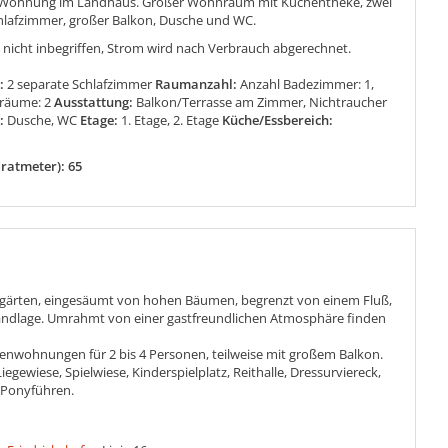
 Wohnung im Landhaus. Großer Wohnraum mit Küchentheke, zwei
hlafzimmer, großer Balkon, Dusche und WC.
 nicht inbegriffen, Strom wird nach Verbrauch abgerechnet.
:
2 separate Schlafzimmer
Raumanzahl:
Anzahl Badezimmer: 1,
fräume: 2
Ausstattung:
Balkon/Terrasse am Zimmer, Nichtraucher
:
Dusche, WC
Etage:
1. Etage, 2. Etage
Küche/Essbereich:
ratmeter): 65
tgärten, eingesäumt von hohen Bäumen, begrenzt von einem Fluß,
srandlage. Umrahmt von einer gastfreundlichen Atmosphäre finden
ienwohnungen für 2 bis 4 Personen, teilweise mit großem Balkon.
egewiese, Spielwiese, Kinderspielplatz, Reithalle, Dressurviereck,
, Ponyführen.