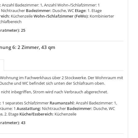
:
Anzahl Badezimmer: 1, Anzahl Wohn-/Schlafzimmer: 1
:
Nichtraucher
Badezimmer:
Dusche, WC
Etage:
1. Etage
reich:
Küchenzeile
Wohn-/Schlafzimmer (FeWo):
Kombinierter
hlafbereich
ratmeter): 25
nung 6: 2 Zimmer, 43 qm
 Wohnung im Fachwerkhaus über 2 Stockwerke. Der Wohnraum mit
 Dusche und WC befindet sich unten der Schlafraum oben.
 nicht inbegriffen, Strom wird nach Verbrauch abgerechnet.
:
1 separates Schlafzimmer
Raumanzahl:
Anzahl Badezimmer: 1,
fräume: 1
Ausstattung:
Nichtraucher
Badezimmer:
Dusche, WC
ge, 2. Etage
Küche/Essbereich:
Küchenzeile
ratmeter): 43