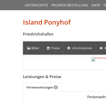
UNTERKÜNFTE
PROSPEKTBESTELLUNG
SHOP
T
Island Ponyhof
Friedrichshafen
Bilder
Preise
Informationen
A
Leistungen & Preise
Ferienwohnungen
8
Ferienwoh