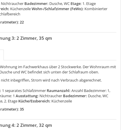
:
Nichtraucher
Badezimmer:
Dusche, WC
Etage:
1. Etage
reich:
Küchenzeile
Wohn-/Schlafzimmer (FeWo):
Kombinierter
hlafbereich
ratmeter): 22
nung 3: 2 Zimmer, 35 qm
 Wohnung im Fachwerkhaus über 2 Stockwerke. Der Wohnraum mit
 Dusche und WC befindet sich unten der Schlafraum oben.
 nicht inbegriffen, Strom wird nach Verbrauch abgerechnet.
:
1 separates Schlafzimmer
Raumanzahl:
Anzahl Badezimmer: 1,
fräume: 1
Ausstattung:
Nichtraucher
Badezimmer:
Dusche, WC
ge, 2. Etage
Küche/Essbereich:
Küchenzeile
ratmeter): 35
nung 4: 2 Zimmer, 32 qm