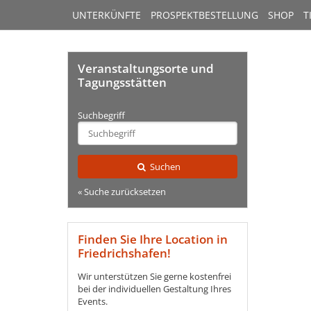
UNTERKÜNFTE
PROSPEKTBESTELLUNG
SHOP
T
Veranstaltungsorte und
Tagungsstätten
Suchbegriff
Type 2 or
more
characters
for
Suchen
results.
« Suche zurücksetzen
Finden Sie Ihre Location in
Friedrichshafen!
Wir unterstützen Sie gerne kostenfrei
bei der individuellen Gestaltung Ihres
Events.