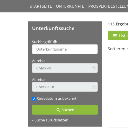
STARTSEITE
UNTERKÜNFTE
PROSPEKTBESTELLU
113 Ergeb
Unterkunftssuche
Liste
Suchbegriff
Type 2 or
Sortieren 
more
characters
Anreise
for
results.
Abreise
Reisedatum unbekannt
Suchen
« Suche zurücksetzen