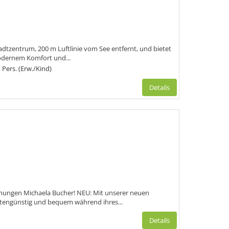
adtzentrum, 200 m Luftlinie vom See entfernt, und bietet
odernem Komfort und...
 Pers. (Erw./Kind)
Details
nungen Michaela Bucher! NEU: Mit unserer neuen
stengünstig und bequem während ihres...
Details