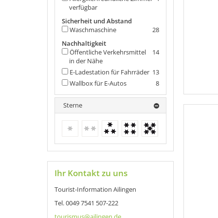
verfügbar
Sicherheit und Abstand
Waschmaschine
28
Nachhaltigkeit
Öffentliche Verkehrsmittel
14
in der Nähe
E-Ladestation für Fahrräder
13
Wallbox für E-Autos
8
Sterne
keine weiteren Treffer
keine weiteren Treffer
3 Sterne
4 Sterne
5 Sterne
Ihr Kontakt zu uns
Tourist-Information Ailingen
Tel. 0049 7541 507-222
tourismus@‍ailingen.‍de