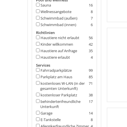
Pool und Wellness
Sauna
16
Wellnessangebote
8
Schwimmbad (außen)
7
Schwimmbad (innen)
6
Richtlinien
Haustiere nicht erlaubt
56
Kinder willkommen
42
Haustiere auf Anfrage
35
Haustiere erlaubt
4
Services
Fahrradparkplätze
99
Parkplatz am Haus
85
kostenloses W-LAN (in der
71
gesamten Unterkunft)
kostenloser Parkplatz
38
behindertenfreundliche
17
Unterkunft
Garage
14
E-Tankstelle
8
Allergikerfreundliche Zimmer
4