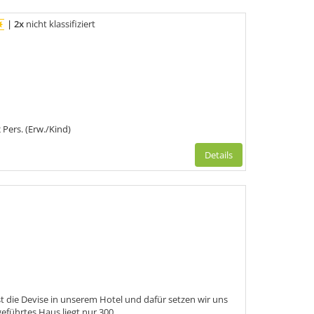
|
2x
nicht klassifiziert
 Pers. (Erw./Kind)
Details
 die Devise in unserem Hotel und dafür setzen wir uns
eführtes Haus liegt nur 300...