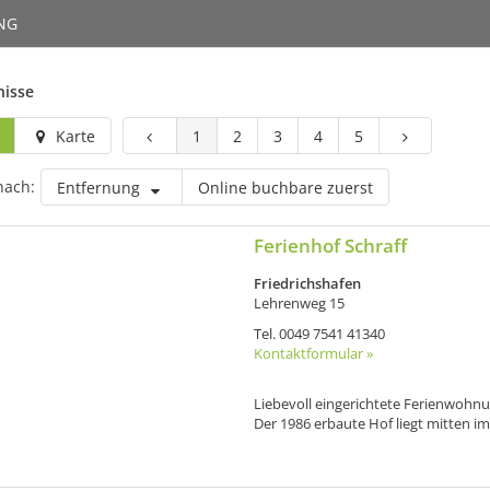
NG
nisse
Karte
1
2
3
4
5
nach:
Entfernung
Online buchbare zuerst
Ferienhof Schraff
Friedrichshafen
Lehrenweg 15
Tel.
0049 7541 41340
Kontaktformular »
Liebevoll eingerichtete Ferienwohnun
Der 1986 erbaute Hof liegt mitten im 