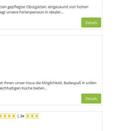
tten gepflegter Obstgärten, eingesäumt von hohen
gt unsere Ferienpension in idealer...
Details
t Ihnen unser Haus die Möglichkeit, Badespaß in vollen
ichhaltigen Küche bieten...
Details
|
2x