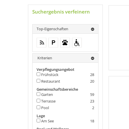
Suchergebnis verfeinern
Top-Eigenschaften
kostenloses W-LAN (in der gesamten
kostenloser Parkplatz
Haustiere auf Anfrage
behindertenfreundliche
Unterkunft)
Unterkunft
Kriterien
Verpflegungsangebot
Frühstück
28
Restaurant
20
Gemeinschaftsbereiche
Garten
59
Terrasse
23
Pool
2
Lage
Am See
18