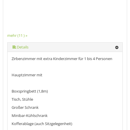
mehr (11 ) »
mehr (11 ) »
mehr (11 ) »
mehr (11 ) »
mehr (11 ) »
mehr (11 ) »
mehr (11 ) »
mehr (11 ) »
Details
Zirbenzimmer mit extra Kinderzimmer für 1 bis 4 Personen
Hauptzimmer mit
Boxspringbett (1,8m)
Tisch, Stühle
Großer Schrank
Minibar-Kühlschrank
Kofferablage (auch Sitzgelegenheit)