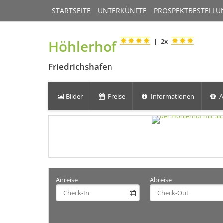
STARTSEITE
UNTERKÜNFTE
PROSPEKTBESTELLU
Höhlerhof
|
2x
Friedrichshafen
Bilder
Preise
Informationen
A
Anreise
Abreise