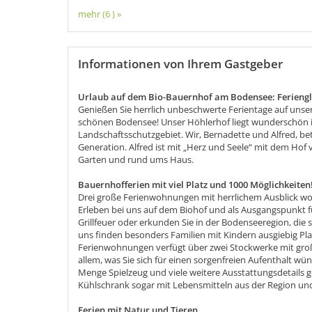
mehr (6 ) »
Informationen von Ihrem Gastgeber
Urlaub auf dem Bio-Bauernhof am Bodensee
: Ferieng
Genießen Sie herrlich unbeschwerte Ferientage auf unse
schönen Bodensee! Unser Höhlerhof liegt wunderschön i
Landschaftsschutzgebiet. Wir, Bernadette und Alfred, bet
Generation. Alfred ist mit „Herz und Seele“ mit dem Ho
Garten und rund ums Haus.
Bauernhofferien mit viel Platz und 1000 Möglichkeiten
Drei große Ferienwohnungen mit herrlichem Ausblick wol
Erleben bei uns auf dem Biohof und als Ausgangspunkt 
Grillfeuer oder erkunden Sie in der Bodenseeregion, die 
uns finden besonders Familien mit Kindern ausgiebig Plat
Ferienwohnungen verfügt über zwei Stockwerke mit gro
allem, was Sie sich für einen sorgenfreien Aufenthalt w
Menge Spielzeug und viele weitere Ausstattungsdetails 
Kühlschrank sogar mit Lebensmitteln aus der Region un
Ferien mit Natur und Tieren