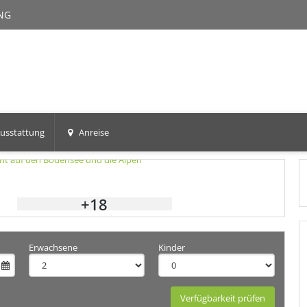
NG
usstattung
Anreise
+18
Erwachsene
Kinder
Verfügbarkeit prüfen