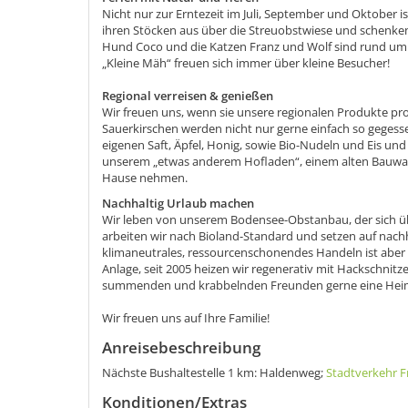
Nicht nur zur Erntezeit im Juli, September und Oktober i
ihren Stöcken aus über die Streuobstwiese und schenken
Hund Coco und die Katzen Franz und Wolf sind rund um 
„Kleine Mäh“ freuen sich immer über kleine Besucher!
Regional verreisen & genießen
Wir freuen uns, wenn sie unsere regionalen Produkte p
Sauerkirschen werden nicht nur gerne einfach so gegesse
eigenen Saft, Äpfel, Honig, sowie Bio-Nudeln und Eis un
unserem „etwas anderem Hofladen“, einem alten Bauwage
Hause nehmen.
Nachhaltig Urlaub machen
Wir leben von unserem Bodensee-Obstanbau, der sich übe
arbeiten wir nach Bioland-Standard und setzen auf nachh
klimaneutrales, ressourcenschonendes Handeln ist aber s
Anlage, seit 2005 heizen wir regenerativ mit Hackschnitz
summenden und krabbelnden Freunden gerne eine Heima
Wir freuen uns auf Ihre Familie!
Anreisebeschreibung
Nächste Bushaltestelle 1 km: Haldenweg;
Stadtverkehr F
Konditionen/Extras