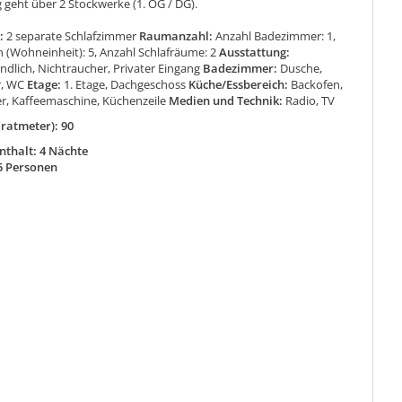
geht über 2 Stockwerke (1. OG / DG).
:
2 separate Schlafzimmer
Raumanzahl:
Anzahl Badezimmer: 1,
 (Wohneinheit): 5, Anzahl Schlafräume: 2
Ausstattung:
undlich, Nichtraucher, Privater Eingang
Badezimmer:
Dusche,
r, WC
Etage:
1. Etage, Dachgeschoss
Küche/Essbereich:
Backofen,
er, Kaffeemaschine, Küchenzeile
Medien und Technik:
Radio, TV
ratmeter): 90
thalt: 4 Nächte
5 Personen