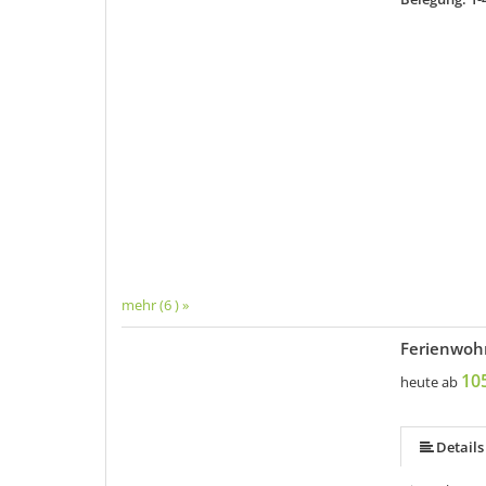
mehr (6 ) »
Ferienwoh
mehr (6 ) »
mehr (6 ) »
10
heute ab
Details