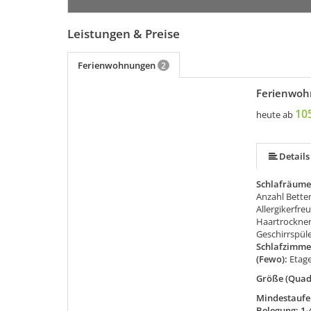
Leistungen & Preise
Ferienwohnungen
2
Ferienwoh
mehr (6 ) »
mehr (6 ) »
10
heute ab
Details
Schlafräume
Anzahl Betten
Allergikerfre
Haartrockne
Geschirrspül
Schlafzimme
(Fewo):
Etag
Größe (Quad
Mindestaufen
Belegung: 1-