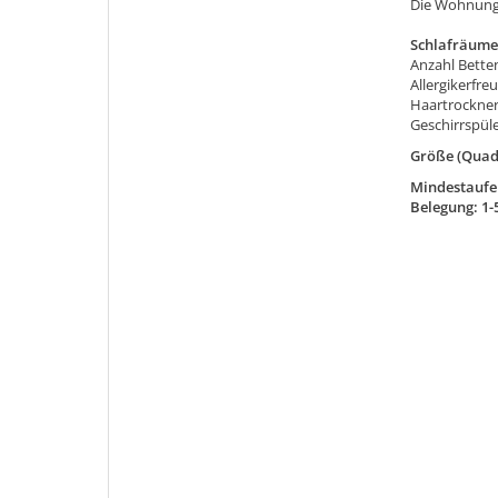
Die Wohnung 
Schlafräume
Anzahl Betten
Allergikerfre
Haartrockne
Geschirrspül
Größe (Quad
Mindestaufen
Belegung: 1-