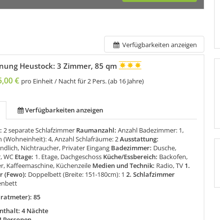
Verfügbarkeiten anzeigen
nung Heustock: 3 Zimmer, 85 qm
5,00 €
pro Einheit / Nacht für 2 Pers. (ab 16 Jahre)
Verfügbarkeiten anzeigen
:
2 separate Schlafzimmer
Raumanzahl:
Anzahl Badezimmer: 1,
 (Wohneinheit): 4, Anzahl Schlafräume: 2
Ausstattung:
undlich, Nichtraucher, Privater Eingang
Badezimmer:
Dusche,
r, WC
Etage:
1. Etage, Dachgeschoss
Küche/Essbereich:
Backofen,
er, Kaffeemaschine, Küchenzeile
Medien und Technik:
Radio, TV
1.
r (Fewo):
Doppelbett (Breite: 151-180cm): 1
2. Schlafzimmer
enbett
ratmeter): 85
thalt: 4 Nächte
4 Personen