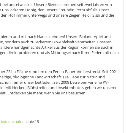
st bei uns etwas los. Unsere Bienen summen seit zwei Jahren von
 uns leckeren Honig, den unsere Freundin Petra abfüllt. Unser
den Hof immer unterwegs und unsere Ziegen Heidi, Sissi und die
robieren und mit nach Hause nehmen! Unsere Bioland-Äpfel und
n, sondern auch zu leckerem Bio-Apfelsaft verarbeitet. Unseren
d andere handgemachte Artikel aus der Region können sie auch in
n direkt probieren und als Mitbringsel nach Ihren Ferien mit nach
r 23 ha Fläche rund um den Ferien-Bauernhof erstreckt. Seit 2021
altige, ökologische Landwirtschaft. Die Liebe zur Natur und
chon immer unser Leitfaden. Seit 2008 betreiben wir eine PV-
eln. Mit Hecken, Blühstreifen und Insektenhotels geben wir unseren
t. Entdecken Sie mehr, wenn Sie uns besuchen!
riedrichshafen
Linie 13