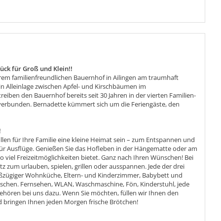
lück für Groß und Klein!!
rem familienfreundlichen Bauernhof in Ailingen am traumhaft
n Alleinlage zwischen Apfel- und Kirschbäumen im
reiben den Bauernhof bereits seit 30 Jahren in der vierten Familien-
f verbunden. Bernadette kümmert sich um die Feriengäste, den
!
len für Ihre Familie eine kleine Heimat sein – zum Entspannen und
für Ausflüge. Genießen Sie das Hofleben in der Hängematte oder am
so viel Freizeitmöglichkeiten bietet. Ganz nach Ihren Wünschen! Bei
z zum urlauben, spielen, grillen oder ausspannen. Jede der drei
ßzügiger Wohnküche, Eltern- und Kinderzimmer, Babybett und
ünschen. Fernsehen, WLAN, Waschmaschine, Fön, Kinderstuhl, jede
gehören bei uns dazu. Wenn Sie möchten, füllen wir Ihnen den
d bringen Ihnen jeden Morgen frische Brötchen!